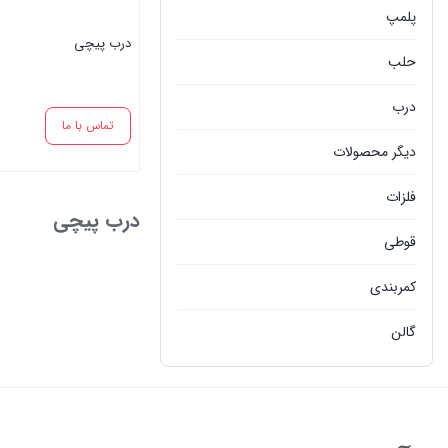
پلمپ
درب پیچی
حلب
درب
تماس با ما
دیگر محصولات
بستن
فلزات
درب پیچی
قوطی
کمربندی
گالن